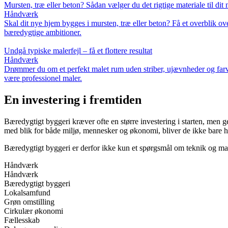
Mursten, træ eller beton? Sådan vælger du det rigtige materiale til dit
Håndværk
Skal dit nye hjem bygges i mursten, træ eller beton? Få et overblik ove
bæredygtige ambitioner.
Undgå typiske malerfejl – få et flottere resultat
Håndværk
Drømmer du om et perfekt malet rum uden striber, ujævnheder og farvef
være professionel maler.
En investering i fremtiden
Bæredygtigt byggeri kræver ofte en større investering i starten, men 
med blik for både miljø, mennesker og økonomi, bliver de ikke bare h
Bæredygtigt byggeri er derfor ikke kun et spørgsmål om teknik og mater
Håndværk
Håndværk
Bæredygtigt byggeri
Lokalsamfund
Grøn omstilling
Cirkulær økonomi
Fællesskab