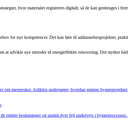
tegier, hvor materialer registreres digitalt, så de kan genbruges i frem
 behov for nye kompetencer. Det kan føre til uddannelsesprojekter, pra
t udvikle nye metoder til energieffektiv renovering. Det styrker både
ler om mennesker. Artiklen undersøger, hvordan grønne byggeprojekter
n
 de rigtige beslutninger og undgå dyre fejl undervejs i byggeprocesse