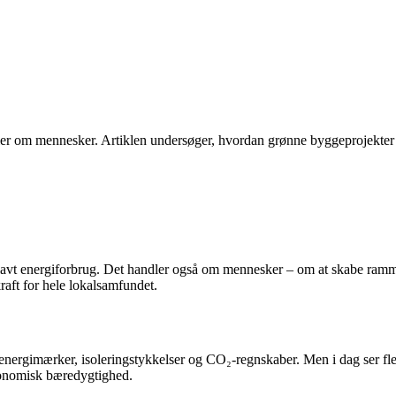
ler om mennesker. Artiklen undersøger, hvordan grønne byggeprojekter
avt energiforbrug. Det handler også om mennesker – om at skabe rammer
kraft for hele lokalsamfundet.
 energimærker, isoleringstykkelser og CO₂-regnskaber. Men i dag ser fl
økonomisk bæredygtighed.