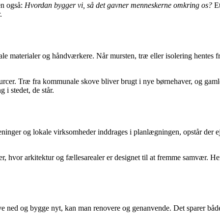
n også:
Hvordan bygger vi, så det gavner menneskerne omkring os?
Et
.
ale materialer og håndværkere. Når mursten, træ eller isolering hentes 
rcer. Træ fra kommunale skove bliver brugt i nye børnehaver, og gamle
i stedet, de står.
ninger og lokale virksomheder inddrages i planlægningen, opstår der e
, hvor arkitektur og fællesarealer er designet til at fremme samvær. H
at rive ned og bygge nyt, kan man renovere og genanvende. Det sparer b