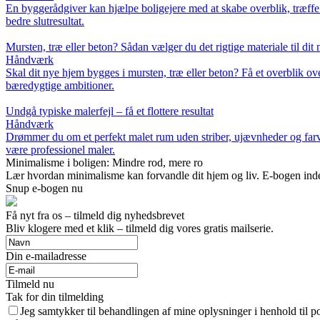
En byggerådgiver kan hjælpe boligejere med at skabe overblik, træffe
bedre slutresultat.
Mursten, træ eller beton? Sådan vælger du det rigtige materiale til dit
Håndværk
Skal dit nye hjem bygges i mursten, træ eller beton? Få et overblik ove
bæredygtige ambitioner.
Undgå typiske malerfejl – få et flottere resultat
Håndværk
Drømmer du om et perfekt malet rum uden striber, ujævnheder og farvef
være professionel maler.
Minimalisme i boligen: Mindre rod, mere ro
Lær hvordan minimalisme kan forvandle dit hjem og liv. E-bogen indehol
Snup e-bogen nu
Få nyt fra os – tilmeld dig nyhedsbrevet
Bliv klogere med et klik – tilmeld dig vores gratis mailserie.
Din e-mailadresse
Tilmeld nu
Tak for din tilmelding
Jeg samtykker til behandlingen af mine oplysninger i henhold til po