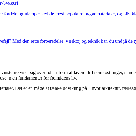
 nybyggeri
r fordele og ulemper ved de mest populære byggematerialer, og bliv kloge
ejl? Med den rette forberedelse, værktøj og teknik kan du undgå de typi
gevinsterne viser sig over tid – i form af lavere driftsomkostninger, s
use, men fundamenter for fremtidens liv.
ialer. Det er en måde at tænke udvikling på – hvor arkitektur, fællessk