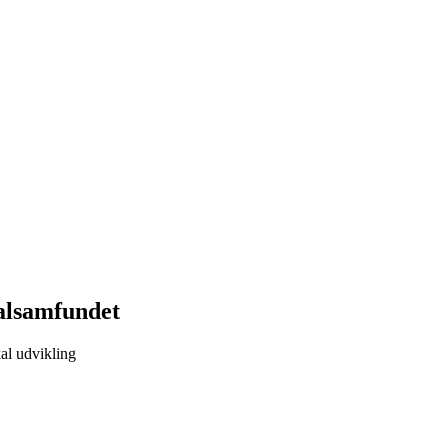
kalsamfundet
kal udvikling