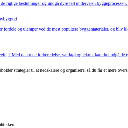
 de rigtige beslutninger og undgå dyre fejl undervejs i byggeprocesse
 nybyggeri
r fordele og ulemper ved de mest populære byggematerialer, og bliv kloge
ejl? Med den rette forberedelse, værktøj og teknik kan du undgå de typi
der strategier til at nedskalere og organisere, så du får et mere overs
litikken.