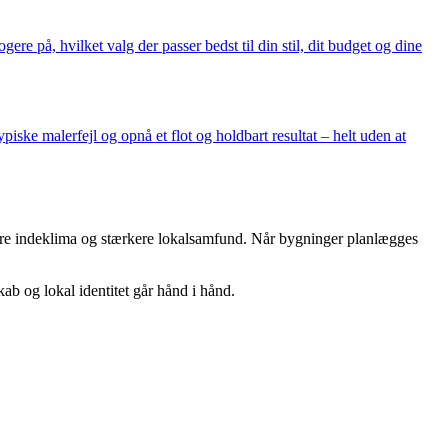
re på, hvilket valg der passer bedst til din stil, dit budget og dine
ske malerfejl og opnå et flot og holdbart resultat – helt uden at
undere indeklima og stærkere lokalsamfund. Når bygninger planlægges
ab og lokal identitet går hånd i hånd.