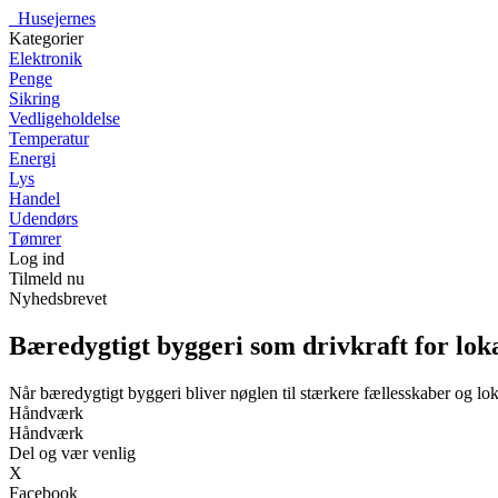
_
Husejernes
Kategorier
Elektronik
Penge
Sikring
Vedligeholdelse
Temperatur
Energi
Lys
Handel
Udendørs
Tømrer
Log ind
Tilmeld nu
Nyhedsbrevet
Bæredygtigt byggeri som drivkraft for lo
Når bæredygtigt byggeri bliver nøglen til stærkere fællesskaber og lo
Håndværk
Håndværk
Del og vær venlig
X
Facebook