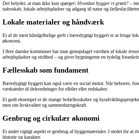
Det betyder, at man ikke kun spørger:
Hvordan bygger vi grønt?
– me
naboskab, lokale arbejdspladser og adgang til natur og fællesfaciliteter
Lokale materialer og håndværk
Et af de mest håndgribelige greb i bæredygtigt byggeri er at bruge lok
økonomi.
I flere danske kommuner har man genopdaget værdien af lokale ressou
arbejdspladser og stolthed – og giver bygningerne en tydelig forankring 
Fællesskab som fundament
Bæredygtigt byggeri kan også være en social motor. Når beboere, fore
værksteder til deleordninger for elbiler eller redskaber.
Et godt eksempel er de mange bofællesskaber og byudviklingsprojekter
men om livskvalitet og sammenhængskraft.
Genbrug og cirkulær økonomi
Et andet vigtigt aspekt er genbrug af byggematerialer. I stedet for 
historie og karakter.