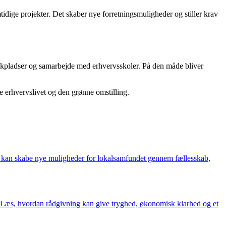
tidige projekter. Det skaber nye forretningsmuligheder og stiller krav
ktikpladser og samarbejde med erhvervsskoler. På den måde bliver
 erhvervslivet og den grønne omstilling.
 kan skabe nye muligheder for lokalsamfundet gennem fællesskab,
n. Læs, hvordan rådgivning kan give tryghed, økonomisk klarhed og et