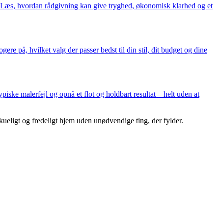
n. Læs, hvordan rådgivning kan give tryghed, økonomisk klarhed og et
re på, hvilket valg der passer bedst til din stil, dit budget og dine
ske malerfejl og opnå et flot og holdbart resultat – helt uden at
kueligt og fredeligt hjem uden unødvendige ting, der fylder.