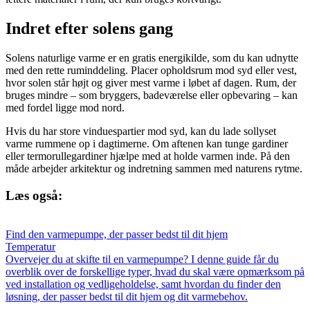
Indret efter solens gang
Solens naturlige varme er en gratis energikilde, som du kan udnytte
med den rette ruminddeling. Placer opholdsrum mod syd eller vest,
hvor solen står højt og giver mest varme i løbet af dagen. Rum, der
bruges mindre – som bryggers, badeværelse eller opbevaring – kan
med fordel ligge mod nord.
Hvis du har store vinduespartier mod syd, kan du lade sollyset
varme rummene op i dagtimerne. Om aftenen kan tunge gardiner
eller termorullegardiner hjælpe med at holde varmen inde. På den
måde arbejder arkitektur og indretning sammen med naturens rytme.
Læs også:
Find den varmepumpe, der passer bedst til dit hjem
Temperatur
Overvejer du at skifte til en varmepumpe? I denne guide får du
overblik over de forskellige typer, hvad du skal være opmærksom på
ved installation og vedligeholdelse, samt hvordan du finder den
løsning, der passer bedst til dit hjem og dit varmebehov.