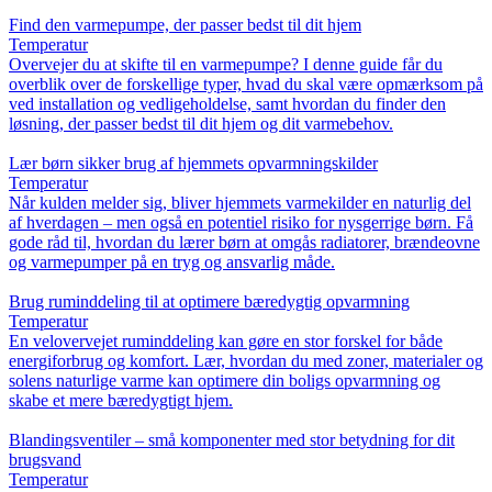
Find den varmepumpe, der passer bedst til dit hjem
Temperatur
Overvejer du at skifte til en varmepumpe? I denne guide får du
overblik over de forskellige typer, hvad du skal være opmærksom på
ved installation og vedligeholdelse, samt hvordan du finder den
løsning, der passer bedst til dit hjem og dit varmebehov.
Lær børn sikker brug af hjemmets opvarmningskilder
Temperatur
Når kulden melder sig, bliver hjemmets varmekilder en naturlig del
af hverdagen – men også en potentiel risiko for nysgerrige børn. Få
gode råd til, hvordan du lærer børn at omgås radiatorer, brændeovne
og varmepumper på en tryg og ansvarlig måde.
Brug ruminddeling til at optimere bæredygtig opvarmning
Temperatur
En velovervejet ruminddeling kan gøre en stor forskel for både
energiforbrug og komfort. Lær, hvordan du med zoner, materialer og
solens naturlige varme kan optimere din boligs opvarmning og
skabe et mere bæredygtigt hjem.
Blandingsventiler – små komponenter med stor betydning for dit
brugsvand
Temperatur