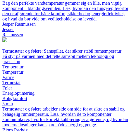
Bag den perfekte vandtemperatur gemmer sig en lille, men vigtig
komponent – blandingsventilen. Læs, hvordan den fungerer, hvorfor
den er afgørende for både komfort, sikkerhed og energieffektivitet,
og hvad du bør vide om vedligeholdelse og levetid.
Jesper Rasmussen
Jesper
Rasmussen
Termostater og følere: Samspillet, der sikrer stabil rumtemperatur
Få styr på varmen med det rette samspil mellem teknologi og
præcision
Temperatur
Temperatur
Varme
Termostat
Føler
Energioptimering
Boligkomfort
5 min
Termostater og følere arbejder side om side for at sikre en stabil og
behagelig rumtemperatur. Læs, hvordan de to komponenter
kommunikerer, hvorfor korrekt kalibrering er afgørende, og hvordan
moderne løsninger kan spare både energi og penge.
Bjørn Rødvig