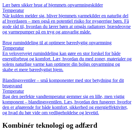
Lær børn sikker brug af hjemmets opvarmningskilder
Temperatur
Når kulden melder sig, bliver hjemmets varmekilder en naturlig del
af hverdagen – men også en potentiel risiko for nysgerrige børn. Få
gode råd til, hvordan du lærer børn at omgås radiatorer, brændeovne
og varmepumper på en tryg og ansvarlig måde.
Brug ruminddeling til at optimere bæredygtig opvarmning
Temperatur
En velovervejet ruminddeling kan gøre en stor forskel for både
energiforbrug og komfort. Lær, hvordan du med zoner, materialer og
solens naturlige varme kan optimere din boligs opvarmning og
skabe et mere bæredygtigt hjem.
Blandingsventiler – små komponenter med stor betydning for dit
brugsvand
Temperatur
Bag den perfekte vandtemperatur gemmer sig en lille, men vigtig
komponent – blandingsventilen. Læs, hvordan den fungerer, hvorfor
den er afgørende for både komfort, sikkerhed og energieffektivitet,
og hvad du bør vide om vedligeholdelse og levetid.
Kombinér teknologi og adfærd