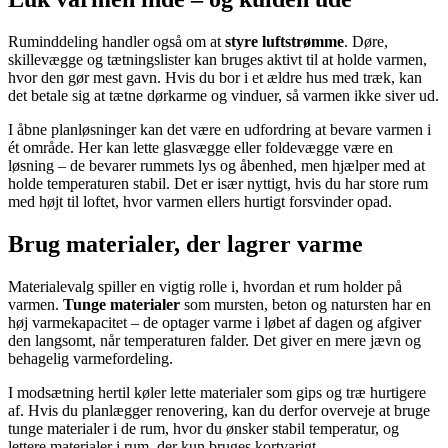
Ruminddeling handler også om at
styre luftstrømme
. Døre,
skillevægge og tætningslister kan bruges aktivt til at holde varmen,
hvor den gør mest gavn. Hvis du bor i et ældre hus med træk, kan
det betale sig at tætne dørkarme og vinduer, så varmen ikke siver ud.
I åbne planløsninger kan det være en udfordring at bevare varmen i
ét område. Her kan lette glasvægge eller foldevægge være en
løsning – de bevarer rummets lys og åbenhed, men hjælper med at
holde temperaturen stabil. Det er især nyttigt, hvis du har store rum
med højt til loftet, hvor varmen ellers hurtigt forsvinder opad.
Brug materialer, der lagrer varme
Materialevalg spiller en vigtig rolle i, hvordan et rum holder på
varmen.
Tunge materialer
som mursten, beton og natursten har en
høj varmekapacitet – de optager varme i løbet af dagen og afgiver
den langsomt, når temperaturen falder. Det giver en mere jævn og
behagelig varmefordeling.
I modsætning hertil køler lette materialer som gips og træ hurtigere
af. Hvis du planlægger renovering, kan du derfor overveje at bruge
tunge materialer i de rum, hvor du ønsker stabil temperatur, og
lettere materialer i rum, der kun bruges kortvarigt.