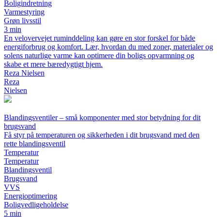
Boligindretning
Varmestyring
Grøn livsstil
3 min
En velovervejet ruminddeling kan gøre en stor forskel for både
energiforbrug og komfort. Lær, hvordan du med zoner, materialer og
solens naturlige varme kan optimere din boligs opvarmning og
skabe et mere bæredygtigt hjem.
Reza Nielsen
Reza
Nielsen
Blandingsventiler – små komponenter med stor betydning for dit
brugsvand
Få styr på temperaturen og sikkerheden i dit brugsvand med den
rette blandingsventil
Temperatur
Temperatur
Blandingsventil
Brugsvand
VVS
Energioptimering
Boligvedligeholdelse
5 min