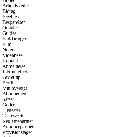
Donér
Arbejdssteder
Bidrag
Freebies
Besparelser
Omtaler
Guides
Forklaringer
Film
Noter
Videnbase
Kontakt
Anmeldelse
Jobmuligheder
Giv et tip
Profil
Min oversigt
Abonnement
Satser
Goder
Tjenester
Teamwork
Reklamepartner
Annoncepartner
Provisionstager