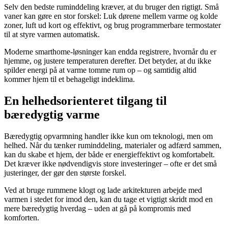
Selv den bedste ruminddeling kræver, at du bruger den rigtigt. Små
vaner kan gøre en stor forskel: Luk dørene mellem varme og kolde
zoner, luft ud kort og effektivt, og brug programmerbare termostater
til at styre varmen automatisk.
Moderne smarthome-løsninger kan endda registrere, hvornår du er
hjemme, og justere temperaturen derefter. Det betyder, at du ikke
spilder energi på at varme tomme rum op – og samtidig altid
kommer hjem til et behageligt indeklima.
En helhedsorienteret tilgang til
bæredygtig varme
Bæredygtig opvarmning handler ikke kun om teknologi, men om
helhed. Når du tænker ruminddeling, materialer og adfærd sammen,
kan du skabe et hjem, der både er energieffektivt og komfortabelt.
Det kræver ikke nødvendigvis store investeringer – ofte er det små
justeringer, der gør den største forskel.
Ved at bruge rummene klogt og lade arkitekturen arbejde med
varmen i stedet for imod den, kan du tage et vigtigt skridt mod en
mere bæredygtig hverdag – uden at gå på kompromis med
komforten.