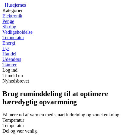
_
Husejernes
Kategorier
Elektronik
Penge
Sikring
Vedligeholdelse
Temperatur
Energi
Lys
Handel
Udendørs
Tømrer
Log ind
Tilmeld nu
Nyhedsbrevet
Brug ruminddeling til at optimere
bæredygtig opvarmning
Få mere ud af varmen med smart indretning og zonetænkning
Temperatur
Temperatur
Del og vær venlig