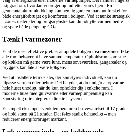
valg af energikilde eller moderne varmepumper. Det handler i lige så
høj grad om, hvordan vi bruger og indretter vores hjem. En
gennemtænkt ruminddeling kan nemlig gøre en markant forskel for
både energiforbruget og komforten i boligen. Ved at tænke strategisk
i zoner, materialer og brugsmønstre kan du udnytte varmen bedre –
og spare både penge og CO₂.
Tænk i varmezoner
Et af de mest effektive greb er at opdele boligen i
varmezoner
. Ikke
alle rum behøver at have samme temperatur. Opholdsrum som stue
og køkken må gerne være lune, mens soveværelser, gangarealer og
bryggers kan tåle at være køligere.
Ved at installere termostater, der kan styres individuelt, kan du
tilpasse varmen efter behov. Det betyder, at du undgår at opvarme
hele huset unødigt, når du kun opholder dig i enkelte rum. I
moderne huse med gulvvarme eller varmepumpeanlæg kan
zonestyring ofte integreres direkte i systemet.
Et simpelt eksempel: sænk temperaturen i soveværelset til 17 grader
og hold stuen på 21 grader. Det føles stadig behageligt – men
reducerer energiforbruget markant.
Luk varmen inde – og kulden ude