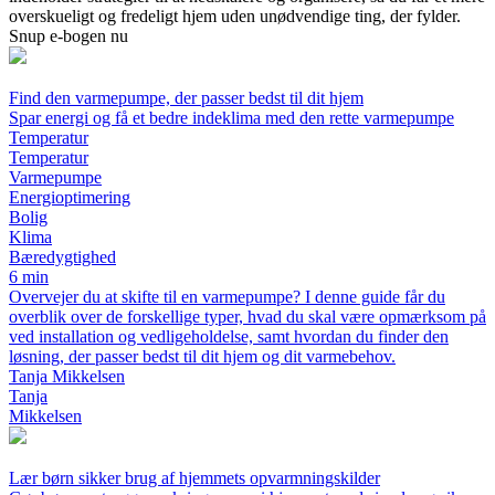
overskueligt og fredeligt hjem uden unødvendige ting, der fylder.
Snup e-bogen nu
Find den varmepumpe, der passer bedst til dit hjem
Spar energi og få et bedre indeklima med den rette varmepumpe
Temperatur
Temperatur
Varmepumpe
Energioptimering
Bolig
Klima
Bæredygtighed
6 min
Overvejer du at skifte til en varmepumpe? I denne guide får du
overblik over de forskellige typer, hvad du skal være opmærksom på
ved installation og vedligeholdelse, samt hvordan du finder den
løsning, der passer bedst til dit hjem og dit varmebehov.
Tanja Mikkelsen
Tanja
Mikkelsen
Lær børn sikker brug af hjemmets opvarmningskilder