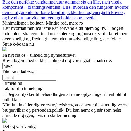
Bag den perfekte vandtemperatur gemmer sig en lille, men vigtig
komponent – blandingsventilen. Læs, hvordan den fungerer, hvorfor
den er afgørende for både komfort, sikkerhed og energieffektivitet,
og hvad du bør vide om vedligeholdelse og levetid.
Minimalisme i boligen: Mindre rod, mere ro
Lær hvordan minimalisme kan forvandle dit hjem og liv. E-bogen
indeholder strategier til at nedskalere og organisere, så du får et mere
overskueligt og fredeligt hjem uden unødvendige ting, der fylder.
Snup e-bogen nu
Få nyt fra os – tilmeld dig nyhedsbrevet
Bliv klogere med et klik – tilmeld dig vores gratis mailserie.
Din e-mailadresse
Tilmeld nu
Tak for din tilmelding
Jeg samtykker til behandlingen af mine oplysninger i henhold til
politikken.
Når du tilmelder dig vores nyhedsbrev, accepterer du samtidig vores
brugervilkår og persondatapolitik. Du kan nemt og når som helst
afmelde dig igen, hvis du skifter mening.
Del og vær venlig