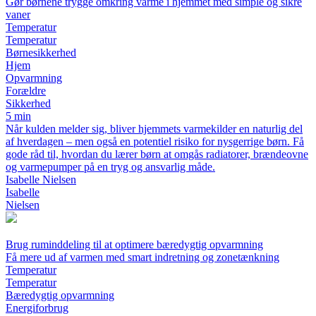
Gør børnene trygge omkring varme i hjemmet med simple og sikre
vaner
Temperatur
Temperatur
Børnesikkerhed
Hjem
Opvarmning
Forældre
Sikkerhed
5 min
Når kulden melder sig, bliver hjemmets varmekilder en naturlig del
af hverdagen – men også en potentiel risiko for nysgerrige børn. Få
gode råd til, hvordan du lærer børn at omgås radiatorer, brændeovne
og varmepumper på en tryg og ansvarlig måde.
Isabelle Nielsen
Isabelle
Nielsen
Brug ruminddeling til at optimere bæredygtig opvarmning
Få mere ud af varmen med smart indretning og zonetænkning
Temperatur
Temperatur
Bæredygtig opvarmning
Energiforbrug