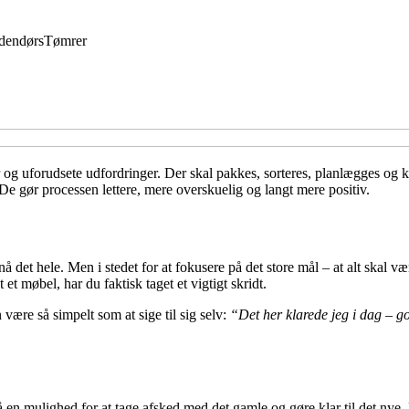
dendørs
Tømrer
 og uforudsete udfordringer. Der skal pakkes, sorteres, planlægges og k
 De gør processen lettere, mere overskuelig og langt mere positiv.
nå det hele. Men i stedet for at fokusere på det store mål – at alt skal 
et møbel, har du faktisk taget et vigtigt skridt.
ære så simpelt som at sige til sig selv:
“Det her klarede jeg i dag – g
å en mulighed for at tage afsked med det gamle og gøre klar til det nye