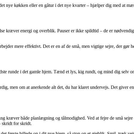
det nye køkken eller en gåtur i det nye kvarter – hjælper dig med at mær
else kræver energi og overblik. Pauser er ikke spildtid – de er nødvendi
rbejder mere effektivt. Det er en af de små, men vigtige sejre, der gør he
sidste runde i det gamle hjem. Tænd et lys, kig rundt, og mind dig selv 
dig, men om at anerkende alt det, du har klaret undervejs. Det giver en f
ring kræver både planlægning og tålmodighed. Ved at fejre de små sejr
skridt for skridt.
et første billede op i dit nye hjem, så stop op et øjeblik. Smil, træk vej