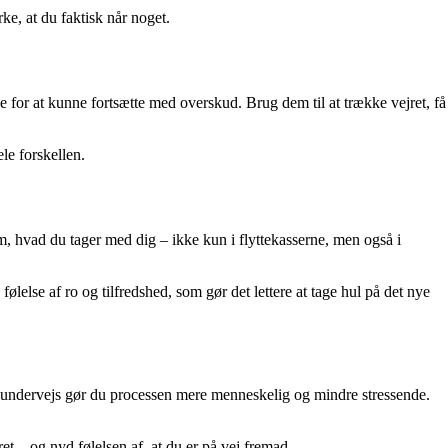
ke, at du faktisk når noget.
ge for at kunne fortsætte med overskud. Brug dem til at trække vejret, få
le forskellen.
om, hvad du tager med dig – ikke kun i flyttekasserne, men også i
ølelse af ro og tilfredshed, som gør det lettere at tage hul på det nye
e undervejs gør du processen mere menneskelig og mindre stressende.
ret – og nyd følelsen af, at du er på vej fremad.