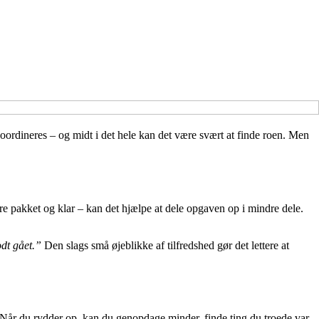
oordineres – og midt i det hele kan det være svært at finde roen. Men
være pakket og klar – kan det hjælpe at dele opgaven op i mindre dele.
odt gået.”
Den slags små øjeblikke af tilfredshed gør det lettere at
. Når du rydder op, kan du genopdage minder, finde ting du troede var