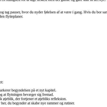
og tag pauser, hvor du nyder følelsen af at være i gang. Hvis du bor sa
en flytteplaner.
et:
markerer begyndelsen på et nyt kapitel.
 og at flytningen bevæger sig fremad.
 øjeblik, der fortjener et øjebliks refleksion.
r her, du begynder at skabe nye rammer og rutiner.