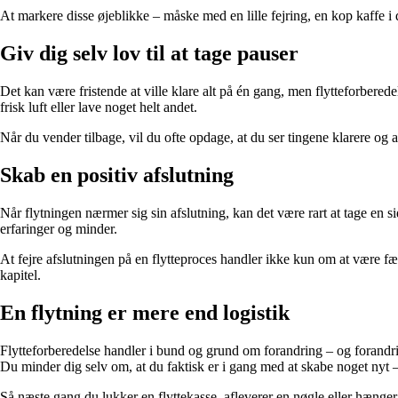
At markere disse øjeblikke – måske med en lille fejring, en kop kaffe i 
Giv dig selv lov til at tage pauser
Det kan være fristende at ville klare alt på én gang, men flytteforbered
frisk luft eller lave noget helt andet.
Når du vender tilbage, vil du ofte opdage, at du ser tingene klarere og a
Skab en positiv afslutning
Når flytningen nærmer sig sin afslutning, kan det være rart at tage en 
erfaringer og minder.
At fejre afslutningen på en flytteproces handler ikke kun om at være fær
kapitel.
En flytning er mere end logistik
Flytteforberedelse handler i bund og grund om forandring – og forand
Du minder dig selv om, at du faktisk er i gang med at skabe noget nyt – 
Så næste gang du lukker en flyttekasse, afleverer en nøgle eller hænger d