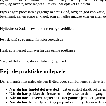
væk, og mærke, hvor meget du faktisk har oplevet i dit hjem.
Prøv at gøre processen hyggelig: sæt musik på, bryg en god kop kaffe, 
belønning, når en etape er klaret, som en fælles middag eller en aften ud
Flyttestress? Sådan bevarer du roen og overblikket
Fejr de små sejre under flytteforberedelsen
Husk at få fjernet dit navn fra den gamle postkasse
Vælg et flyttefirma, du kan føle dig tryg ved
Fejr de praktiske milepæle
Der er mange små milepæle i en flytteproces, som fortjener at blive fejr
Når du har fundet det nye sted
– det er et stort skridt, og det 
Når du har pakket det første rum
– det viser, at du er i gang,
Når du har afleveret nøglerne til det gamle hjem
– et symbolsk
Når du har fået de første ting på plads i det nye hjem
– det e