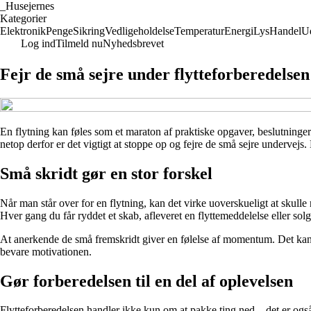
_
Husejernes
Kategorier
Elektronik
Penge
Sikring
Vedligeholdelse
Temperatur
Energi
Lys
Handel
U
Log ind
Tilmeld nu
Nyhedsbrevet
Fejr de små sejre under flytteforberedelsen
En flytning kan føles som et maraton af praktiske opgaver, beslutninger
netop derfor er det vigtigt at stoppe op og fejre de små sejre undervejs.
Små skridt gør en stor forskel
Når man står over for en flytning, kan det virke uoverskueligt at skulle 
Hver gang du får ryddet et skab, afleveret en flyttemeddelelse eller solgt 
At anerkende de små fremskridt giver en følelse af momentum. Det kan v
bevare motivationen.
Gør forberedelsen til en del af oplevelsen
Flytteforberedelsen handler ikke kun om at pakke ting ned – det er ogs