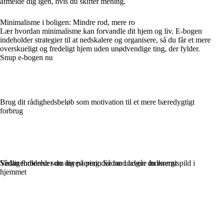
afmelde dig igen, hvis du skifter mening.
Minimalisme i boligen: Mindre rod, mere ro
Lær hvordan minimalisme kan forvandle dit hjem og liv. E-bogen
indeholder strategier til at nedskalere og organisere, så du får et mere
overskueligt og fredeligt hjem uden unødvendige ting, der fylder.
Snup e-bogen nu
Brug dit rådighedsbeløb som motivation til et mere bæredygtigt
forbrug
Sådan forbereder du dig på perioder med lavere indkomst
Vedligeholdelse som investering: Sådan undgår du energispild i
hjemmet