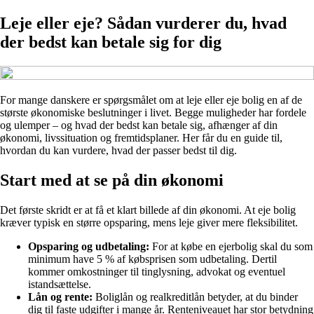
Leje eller eje? Sådan vurderer du, hvad
der bedst kan betale sig for dig
For mange danskere er spørgsmålet om at leje eller eje bolig en af de
største økonomiske beslutninger i livet. Begge muligheder har fordele
og ulemper – og hvad der bedst kan betale sig, afhænger af din
økonomi, livssituation og fremtidsplaner. Her får du en guide til,
hvordan du kan vurdere, hvad der passer bedst til dig.
Start med at se på din økonomi
Det første skridt er at få et klart billede af din økonomi. At eje bolig
kræver typisk en større opsparing, mens leje giver mere fleksibilitet.
Opsparing og udbetaling:
For at købe en ejerbolig skal du som
minimum have 5 % af købsprisen som udbetaling. Dertil
kommer omkostninger til tinglysning, advokat og eventuel
istandsættelse.
Lån og rente:
Boliglån og realkreditlån betyder, at du binder
dig til faste udgifter i mange år. Renteniveauet har stor betydning