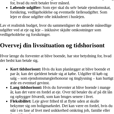
for, hvad du reelt betaler hver måned.
Løbende udgifter:
Som ejer skal du selv betale ejendomsskat,
forsikring, vedligeholdelse og eventuelle fællesudgifter. Som
lejer er disse udgifter ofte inkluderet i huslejen.
Lav et realistisk budget, hvor du sammenligner de samlede månedlige
udgifter ved at eje og leje – inklusive skjulte omkostninger som
vedligeholdelse og forsikringer.
Overvej din livssituation og tidshorisont
Hvor længe du forventer at blive boende, har stor betydning for, hvad
der bedst kan betale sig.
Kort tidshorisont:
Hvis du kun planlægger at blive boende et
par år, kan det sjældent betale sig at købe. Udgifter til køb og
salg – som ejendomsmæglerhonorar og tinglysning – kan hurtigt
æde en eventuel gevinst.
Lang tidshorisont:
Hvis du forventer at blive boende i mange
år, kan det være en fordel at eje. Over tid betaler du af på dit lån
og opbygger friværdi, som kan bruges senere i livet.
Fleksibilitet:
Leje giver frihed til at flytte uden at skulle
bekymre sig om boligmarkedet. Det kan være en fordel, hvis du
står i en fase af livet med usikkerhed omkring job, familie eller