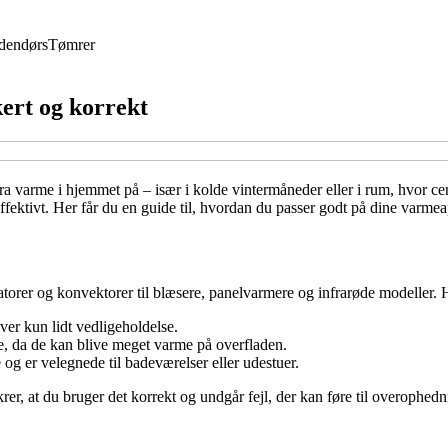
dendørs
Tømrer
ert og korrekt
tra varme i hjemmet på – især i kolde vintermåneder eller i rum, hvor 
ffektivt. Her får du en guide til, hvordan du passer godt på dine varmea
atorer og konvektorer til blæsere, panelvarmere og infrarøde modeller. H
er kun lidt vedligeholdelse.
, da de kan blive meget varme på overfladen.
og er velegnede til badeværelser eller udestuer.
rer, at du bruger det korrekt og undgår fejl, der kan føre til overophedni