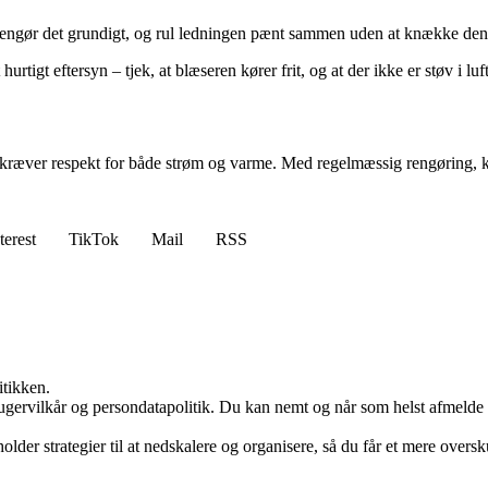
 Rengør det grundigt, og rul ledningen pænt sammen uden at knække den
hurtigt eftersyn – tjek, at blæseren kører frit, og at der ikke er støv i lu
et kræver respekt for både strøm og varme. Med regelmæssig rengøring
terest
TikTok
Mail
RSS
itikken.
ugervilkår og persondatapolitik. Du kan nemt og når som helst afmelde d
er strategier til at nedskalere og organisere, så du får et mere oversk