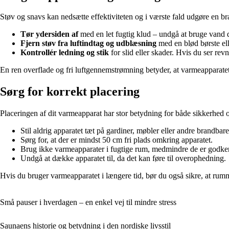
Støv og snavs kan nedsætte effektiviteten og i værste fald udgøre en br
Tør ydersiden af
med en let fugtig klud – undgå at bruge vand d
Fjern støv fra luftindtag og udblæsning
med en blød børste ell
Kontrollér ledning og stik
for slid eller skader. Hvis du ser revn
En ren overflade og fri luftgennemstrømning betyder, at varmeapparatet
Sørg for korrekt placering
Placeringen af dit varmeapparat har stor betydning for både sikkerhed 
Stil aldrig apparatet tæt på gardiner, møbler eller andre brandbare
Sørg for, at der er mindst 50 cm fri plads omkring apparatet.
Brug ikke varmeapparater i fugtige rum, medmindre de er godkendt
Undgå at dække apparatet til, da det kan føre til overophedning.
Hvis du bruger varmeapparatet i længere tid, bør du også sikre, at rummet 
Små pauser i hverdagen – en enkel vej til mindre stress
Saunaens historie og betydning i den nordiske livsstil