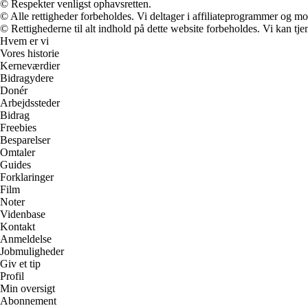
© Respekter venligst ophavsretten.
© Alle rettigheder forbeholdes. Vi deltager i affiliateprogrammer og mo
© Rettighederne til alt indhold på dette website forbeholdes. Vi kan t
Hvem er vi
Vores historie
Kerneværdier
Bidragydere
Donér
Arbejdssteder
Bidrag
Freebies
Besparelser
Omtaler
Guides
Forklaringer
Film
Noter
Videnbase
Kontakt
Anmeldelse
Jobmuligheder
Giv et tip
Profil
Min oversigt
Abonnement