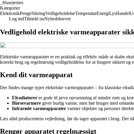
_
Husejernes
Kategorier
Elektronik
Penge
Sikring
Vedligeholdelse
Temperatur
Energi
Lys
Handel
U
Log ind
Tilmeld nu
Nyhedsbrevet
Vedligehold elektriske varmeapparater sikk
Elektriske varmeapparater er en praktisk og effektiv måde at skabe eks
korrekt brug og regelmæssig vedligeholdelse for at fungere sikkert og e
Kend dit varmeapparat
Der findes mange typer elektriske varmeapparater – fra klassiske elradi
Elradiatorer
er gode til jævn opvarmning af mindre rum og kræv
Blæsevarmere
giver hurtig varme, men bør bruges med omtanke
Infrarøde varmeapparater
varmer objekter og personer direkte 
Læs altid producentens vejledning, før du tager apparatet i brug. Det sik
Rengør apparatet regelmæssigt